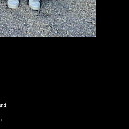
und
m
r