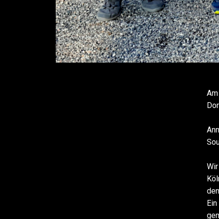
Am 
Dor
Ann
Sou
Wir
Köl
den
Ein
gem