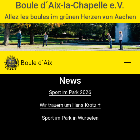
Boule d´Aix-la-Chapelle e.V.
Allez les boules im grünen Herzen von Aachen
Previous
Next
Boule d´Aix
News
Sport im Park 2026
Wir trauern um Hans Krotz †
Sport im Park in Würselen