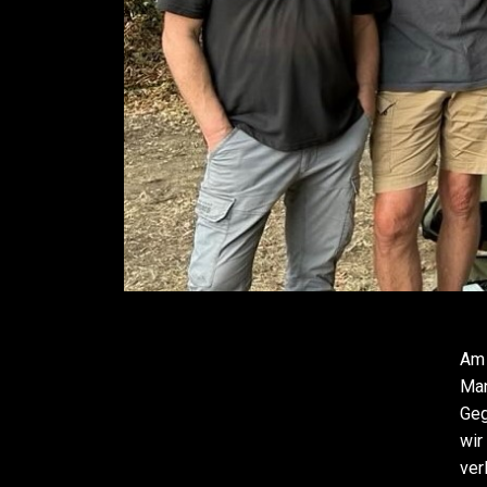
Am 
Man
Geg
wir
ver