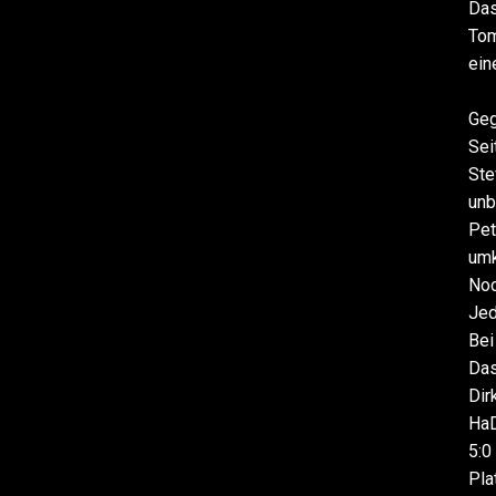
Das
Tom
ein
Geg
Sei
Ste
unb
Pet
umk
Noc
Jed
Bei
Das
Dir
HaD
5:0
Pla