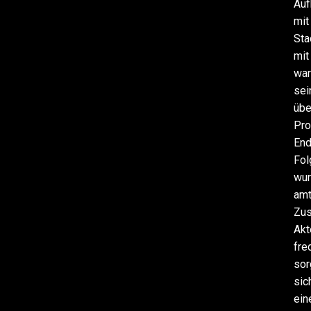
Auf
mit
Sta
mit
war
sei
übe
Pro
End
Fol
wur
amt
Zus
Akt
fre
sor
sic
ein