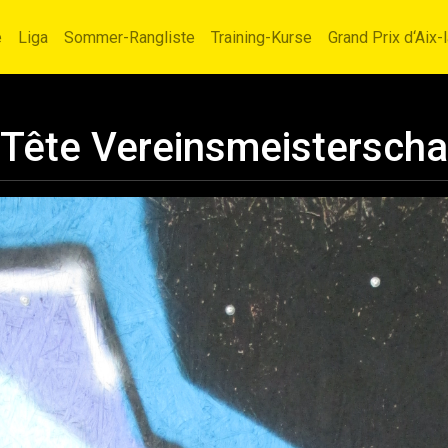
e
Liga
Sommer-Rangliste
Training-Kurse
Grand Prix d‘Aix-
-Tête Vereinsmeisterscha