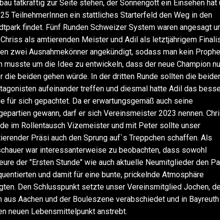
bau tatkräftig zur Seite stehen, der Sonnengott ein Einsehen hat
 25 TeilnehmerInnen ein stattliches Starterfeld den Weg in den
dtpark findet. Fünf Runden Schweizer System waren angesagt u
 Chriss als amtierenden Meister und Adil als letztjährigem Finali
en zwei Ausnahmekönner angekündigt, sodass man kein Prophe
n musste um die Idee zu entwickeln, dass der neue Champion nu
r die beiden gehen würde. In der dritten Runde sollten die beide
tagonisten aufeinander treffen und diesmal hatte Adil das bess
e für sich gepachtet. Da er erwartungsgemäß auch seine
gepartien gewann, darf er sich Vereinsmeister 2023 nennen. Chr
de im Rollentausch Vizemeister und mit Peter sollte unser
ierender Präsi auch den Sprung auf`s Treppchen schaffen. Als
chauer war interessanterweise zu beobachten, dass sowohl
eure der "Ersten Stunde" wie auch aktuelle Neumitglieder den Pa
quentierten und damit für eine bunte, prickelnde Atmosphäre
gten. Den Schlusspunkt setzte unser Vereinsmitglied Jochen, de
h aus Aachen und der Bouleszene verabschiedet und in Bayreuth
en neuen Lebensmittelpunkt anstrebt.