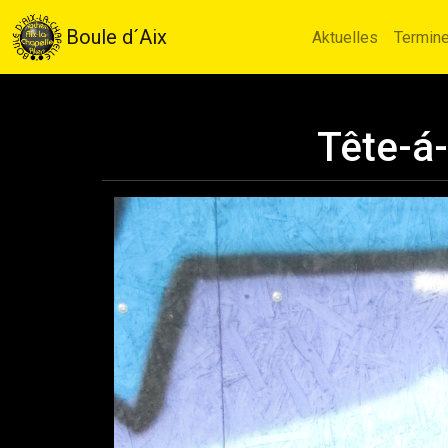
Boule d´Aix
Aktuelles
Termin
Tête-á